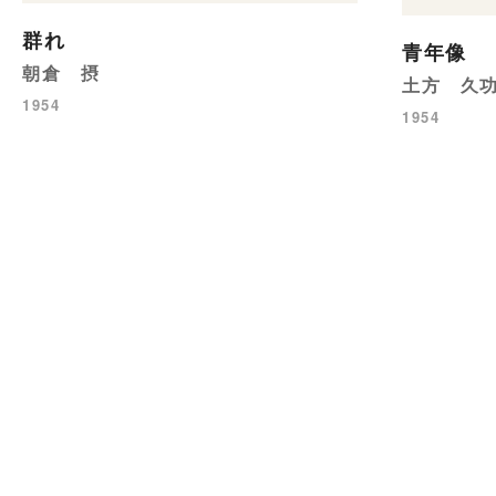
群れ
青年像
朝倉 摂
土方 久
1954
1954