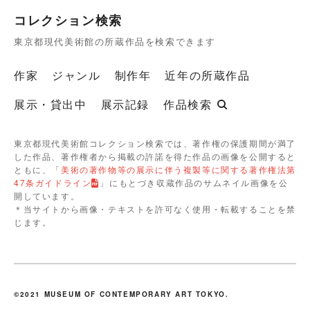
コレクション検索
東京都現代美術館の所蔵作品を検索できます
作家
ジャンル
制作年
近年の所蔵作品
展示・貸出中
展示記録
作品検索
東京都現代美術館コレクション検索では、著作権の保護期間が満了
した作品、著作権者から掲載の許諾を得た作品の画像を公開すると
ともに、「
美術の著作物等の展示に伴う複製等に関する著作権法第
47条ガイドライン
」にもとづき収蔵作品のサムネイル画像を公
開しています。
＊当サイトから画像・テキストを許可なく使用・転載することを禁
じます。
©2021 MUSEUM OF CONTEMPORARY ART TOKYO.