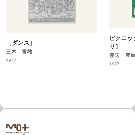
ピクニッ
［ダンス］
り］
三木 富雄
渡辺 豊
1977
1977