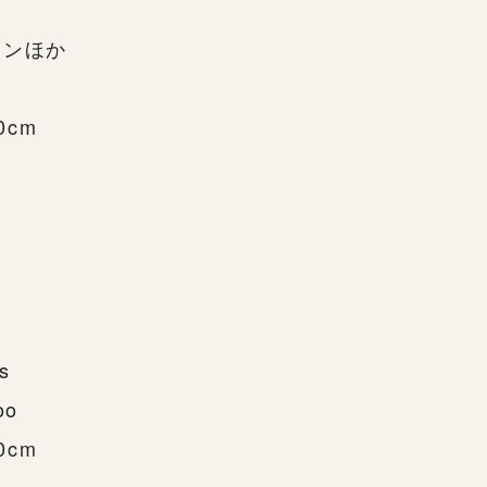
ョンほか
0cm
ns
oo
0cm