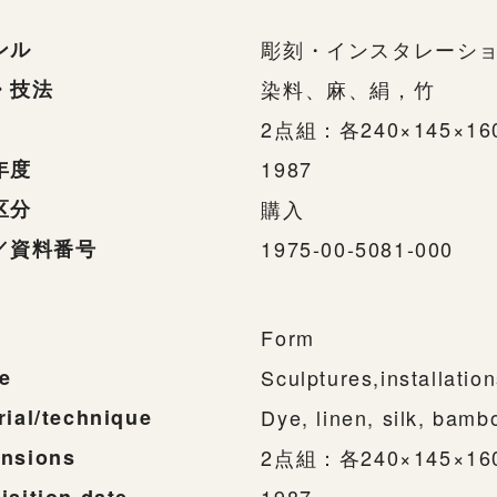
ンル
彫刻・インスタレーシ
・技法
染料、麻、絹，竹
2点組：各240×145×16
年度
1987
区分
購入
／資料番号
1975-00-5081-000
Form
e
Sculptures,installatio
rial/technique
Dye, linen, silk, bamb
nsions
2点組：各240×145×16