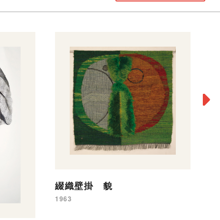
螺
19
綴織壁掛 貌
1963