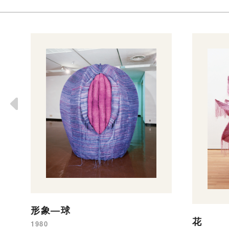
形象—球
花
1980