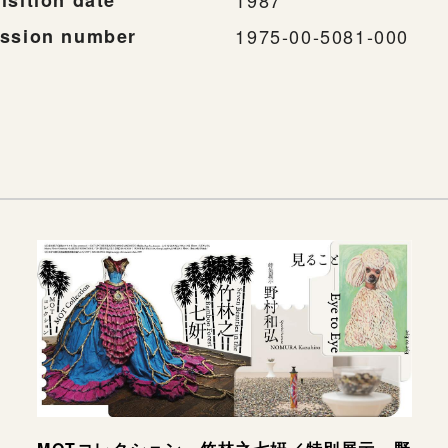
isition date
1987
ssion number
1975-00-5081-000