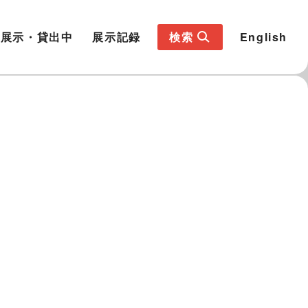
展示・貸出中
展示記録
検索
English