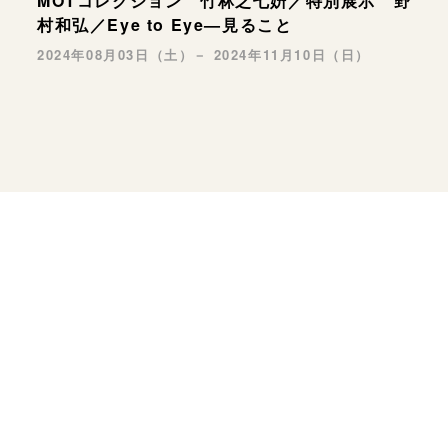
MOTコレクション 竹林之七姸／特別展示 野
村和弘／Eye to Eye—見ること
2024年08月03日（土）－ 2024年11月10日（日）