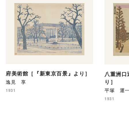
府美術館［『新東京百景』より］
八重洲口
り］
逸見 享
平塚 運
1931
1931