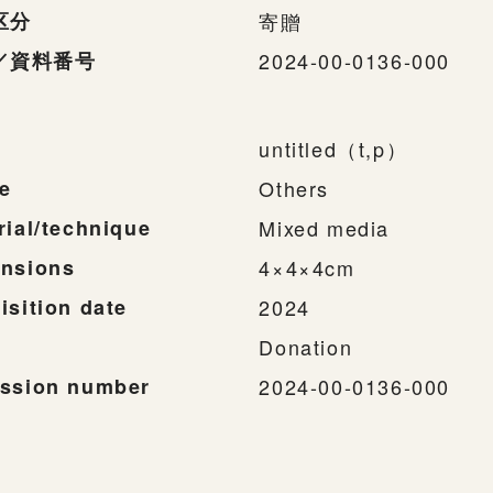
区分
寄贈
／資料番号
2024-00-0136-000
untitled（t,p）
e
Others
rial/technique
Mixed media
nsions
4×4×4cm
isition date
2024
Donation
ssion number
2024-00-0136-000