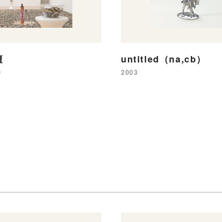
壇
untitled（na,cb）
9
2003