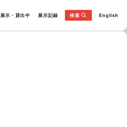
展示・貸出中
展示記録
検索
English