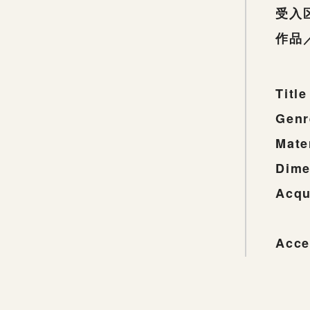
受入
作品
Title
Genr
Mate
Dime
Acqu
Acce