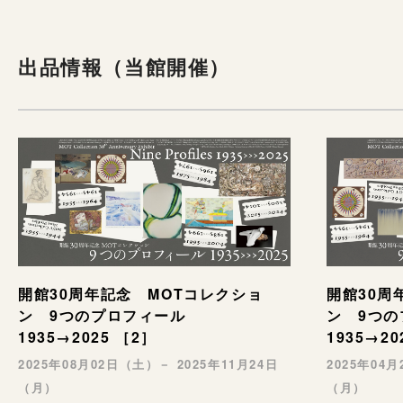
出品情報（当館開催）
開館30周年記念 MOTコレクショ
開館30周
ン 9つのプロフィール
ン 9つ
1935→2025 ［2］
1935→20
2025年08月02日（土）－ 2025年11月24日
2025年04
（月）
（月）