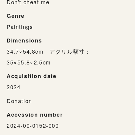
Don't cheat me
Genre
Paintings
Dimensions
34.7×54.8cm アクリル額寸：
35×55.8×2.5cm
Acquisition date
2024
Donation
Accession number
2024-00-0152-000