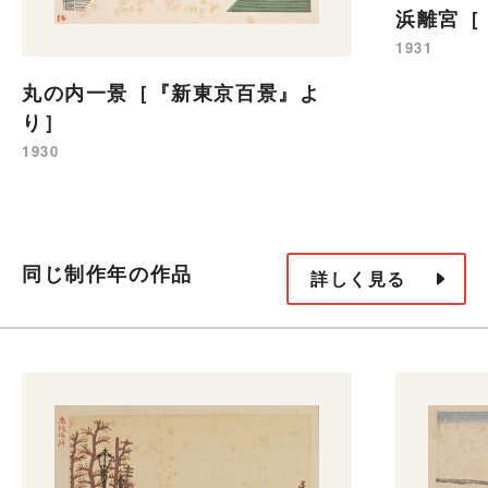
浜離宮［
1931
丸の内一景［『新東京百景』よ
り］
1930
同じ制作年の作品
詳しく見る