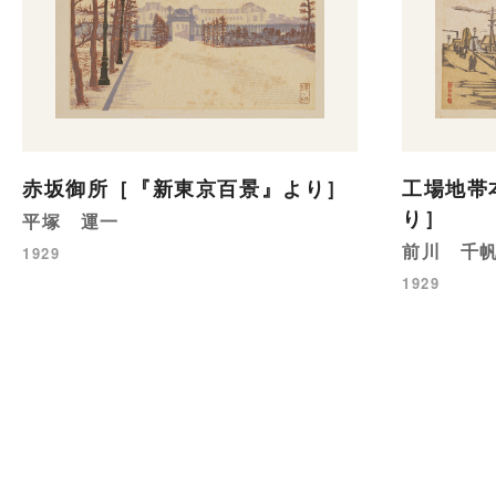
赤坂御所［『新東京百景』より］
工場地帯
り］
平塚 運一
前川 千
1929
1929