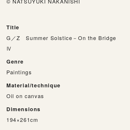
© NATSUYUKI NAKANISHI
Title
G／Z Summer Solstice－On the Bridge
Ⅳ
Genre
Paintings
Material/technique
Oil on canvas
Dimensions
194×261cm