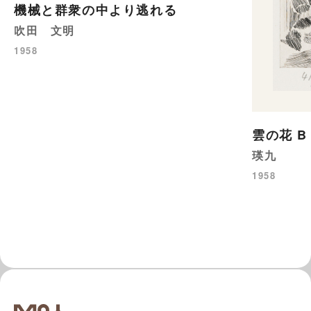
機械と群衆の中より逃れる
吹田 文明
1958
雲の花 
瑛九
1958