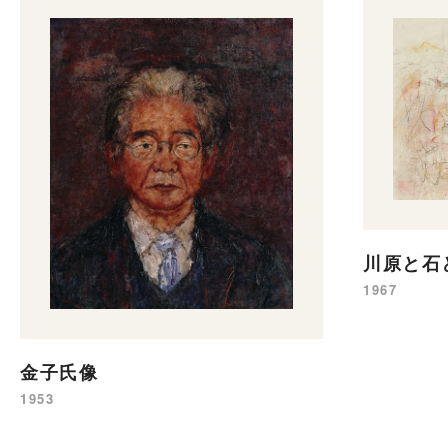
川原と石
1967
金子氏像
1953