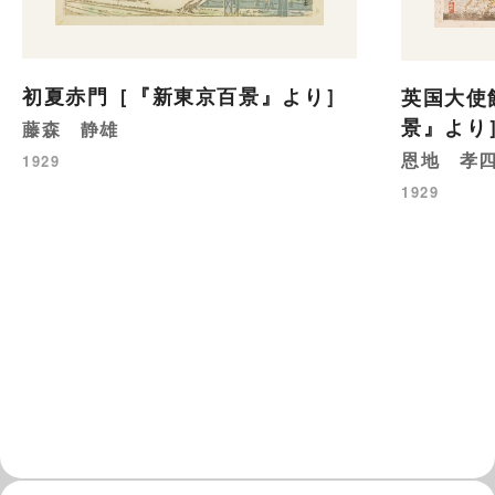
初夏赤門［『新東京百景』より］
英国大使
景』より
藤森 静雄
恩地 孝
1929
1929