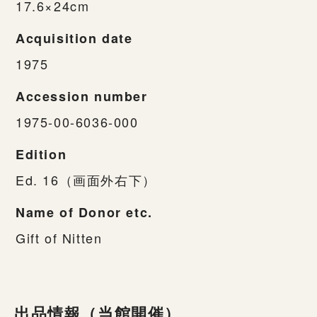
17.6×24cm
Acquisition date
1975
Accession number
1975-00-6036-000
Edition
Ed. 16（画面外右下）
Name of Donor etc.
Gift of Nitten
出品情報（当館開催）