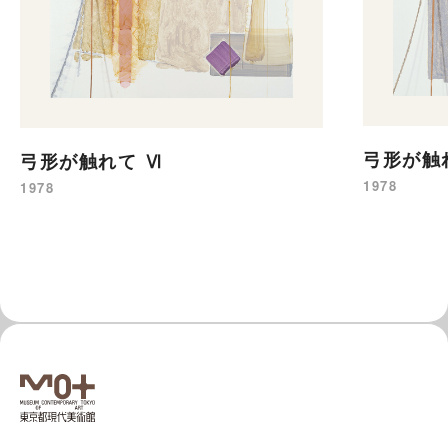
弓形が触
弓形が触れて Ⅵ
1978
1978