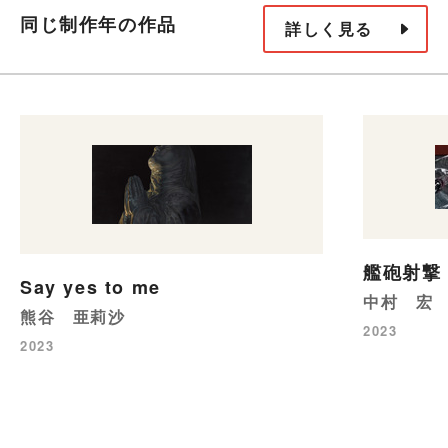
同じ制作年の作品
詳しく見る
艦砲射撃 
Say yes to me
中村 宏
熊谷 亜莉沙
2023
2023