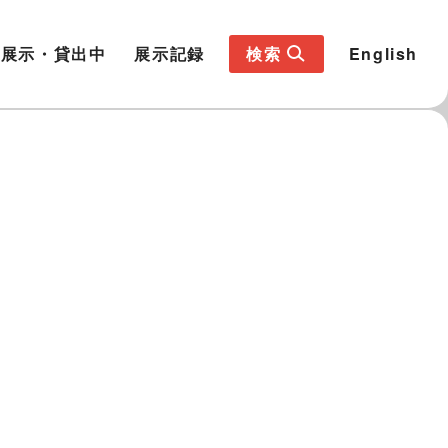
展示・貸出中
展示記録
検索
English