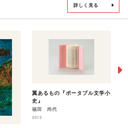
詳しく見る
翼あるもの『ポータブル文学小
史』
福田 尚代
2013
書
福