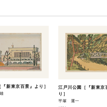
［『新東京百景』より］
江戸川公園［『新東京
り］
雄
平塚 運一