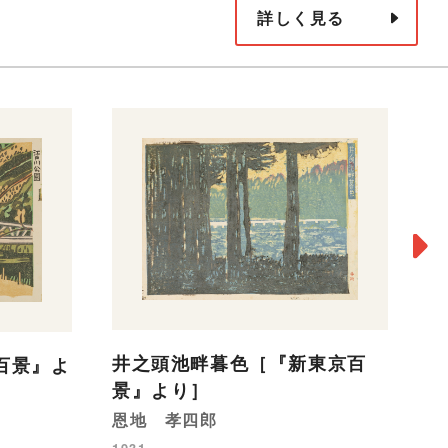
詳しく見る
ピ
井之頭池畔暮色［『新東京百
百景』よ
景』より］
新
恩地 孝四郎
19