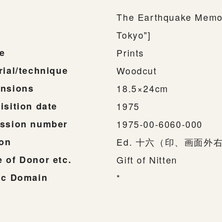
The Earthquake Memor
Tokyo"]
e
Prints
rial/technique
Woodcut
nsions
18.5×24cm
isition date
1975
ssion number
1975-00-6060-000
ion
Ed. 十六（印、画面外
 of Donor etc.
Gift of Nitten
ic Domain
*