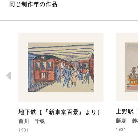
同じ制作年の作品
上野駅
地下鉄［『新東京百景』より］
藤森 静
前川 千帆
1931
1931