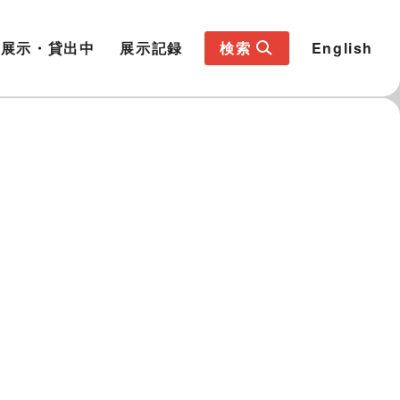
展示・貸出中
展示記録
検索
English