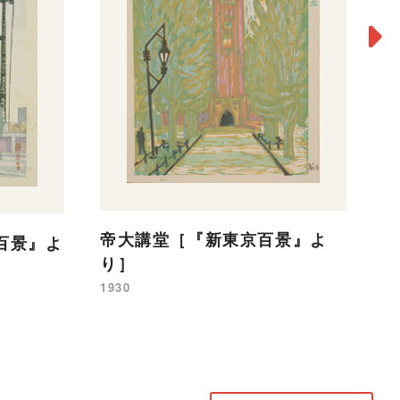
帝大講堂［『新東京百景』よ
百景』よ
愛
り］
よ
1930
19