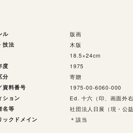
ンル
版画
・技法
木版
18.5×24cm
年度
1975
区分
寄贈
／資料番号
1975-00-6060-000
ィション
Ed. 十六（印、画面外
者名等
社団法人日展（現・公
リックドメイン
＊該当