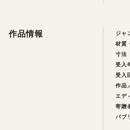
作品情報
ジャ
材質
寸法
受入
受入
作品
エデ
寄贈
パブ