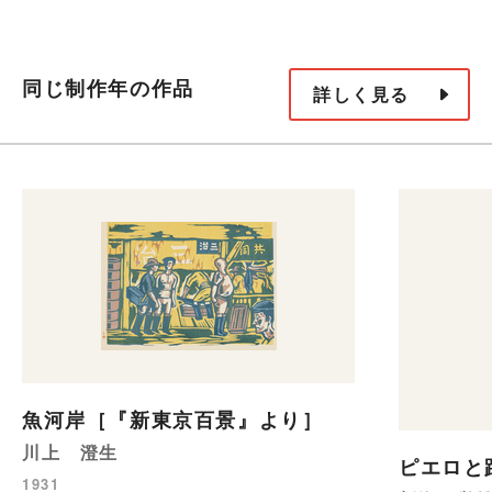
同じ制作年の作品
詳しく見る
魚河岸［『新東京百景』より］
川上 澄生
ピエロと
1931