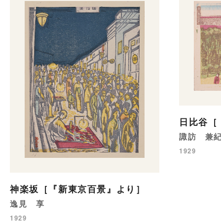
日比谷［
諏訪 兼
1929
神楽坂［『新東京百景』より］
逸見 享
1929