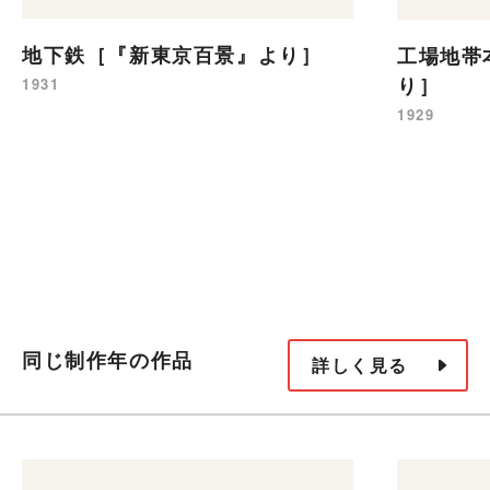
地下鉄［『新東京百景』より］
工場地帯
り］
1931
1929
同じ制作年の作品
詳しく見る