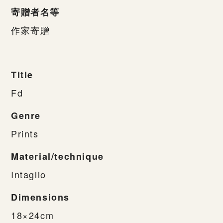
寄贈者名等
作家寄贈
Title
Fd
Genre
Prints
Material/technique
Intaglio
Dimensions
18×24cm