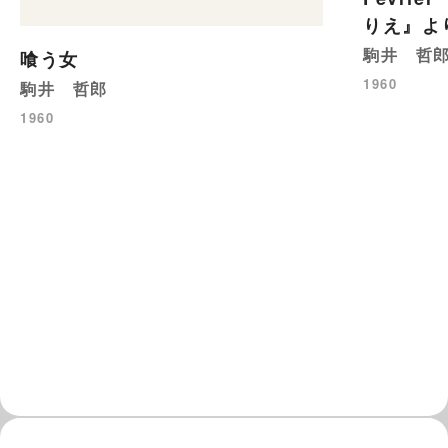
りえ』よ
駒井 哲
喰う女
1960
駒井 哲郎
1960