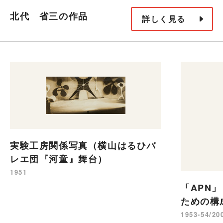
北代 省三の作品
詳しく見る
実験工房関係写真（横山はるひバ
レエ団『河童』舞台）
1951
「APN
ための構
1953-54/20