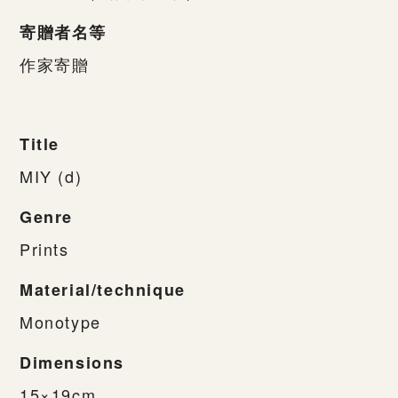
寄贈者名等
作家寄贈
Title
MIY (d)
Genre
Prints
Material/technique
Monotype
Dimensions
15×19cm