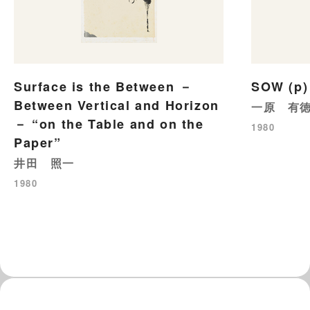
Surface is the Between －
SOW (p)
Between Vertical and Horizon
一原 有
－ “on the Table and on the
1980
Paper”
井田 照一
1980