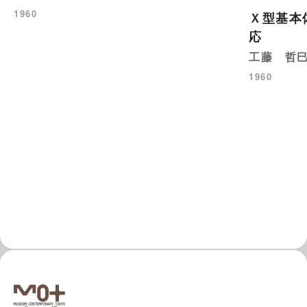
1960
Ｘ型基本
応
工藤 哲
1960