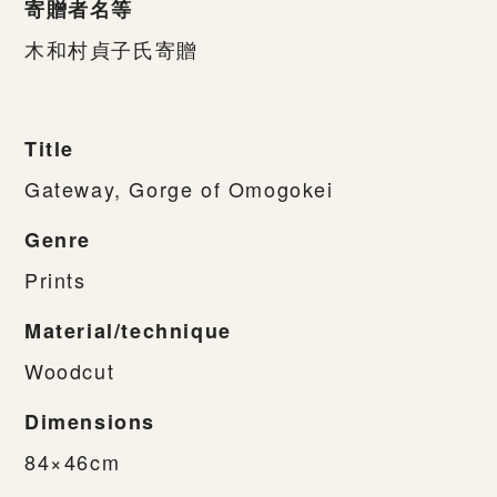
寄贈者名等
木和村貞子氏寄贈
Title
Gateway, Gorge of Omogokei
Genre
Prints
Material/technique
Woodcut
Dimensions
84×46cm