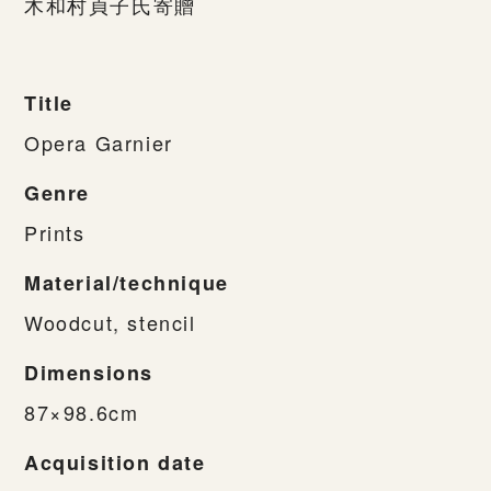
木和村貞子氏寄贈
Title
Opera Garnier
Genre
Prints
Material/technique
Woodcut, stencil
Dimensions
87×98.6cm
Acquisition date