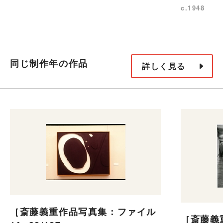
c.1948
同じ制作年の作品
詳しく見る
［斎藤義重作品写真集：ファイル
［斎藤義