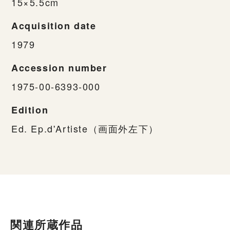
15×5.5cm
Acquisition date
1979
Accession number
1975-00-6393-000
Edition
Ed. Ep.d'Artiste（画面外左下）
関連所蔵作品