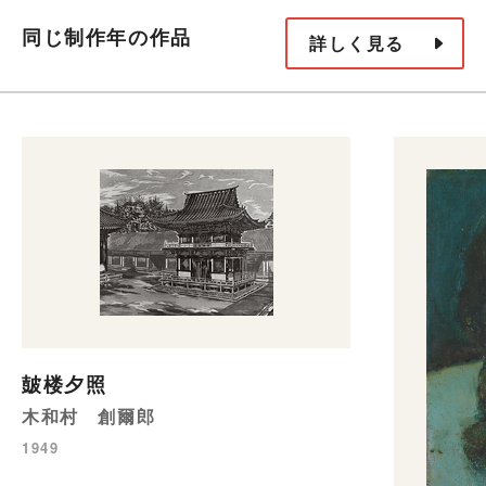
同じ制作年の作品
詳しく見る
皷楼夕照
木和村 創爾郎
1949