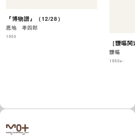
『博物譜』（12/28）
恩地 孝四郎
1950
［靉嘔関
靉嘔
1950s-