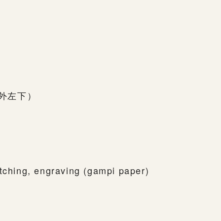
画面外左下）
etching, engraving (gampi paper)