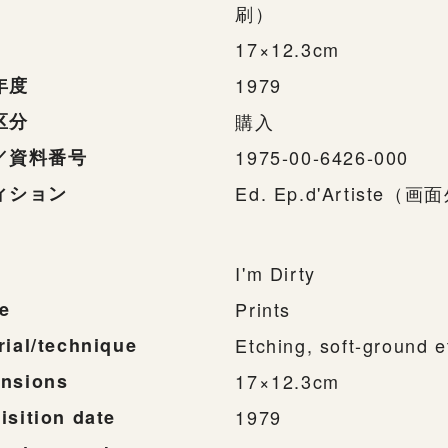
刷）
17×12.3cm
年度
1979
区分
購入
／資料番号
1975-00-6426-000
ィション
Ed. Ep.d'Artiste（
I'm Dirty
e
Prints
rial/technique
Etching, soft-ground 
nsions
17×12.3cm
isition date
1979