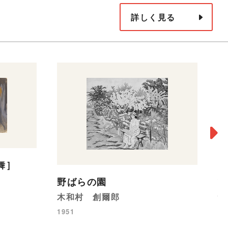
詳しく見る
舞］
夜
野ばらの園
駒
木和村 創爾郎
19
1951