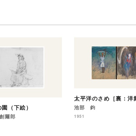
太平洋のさめ［裏：洋
の園（下絵）
池部 鈞
創爾郎
1951