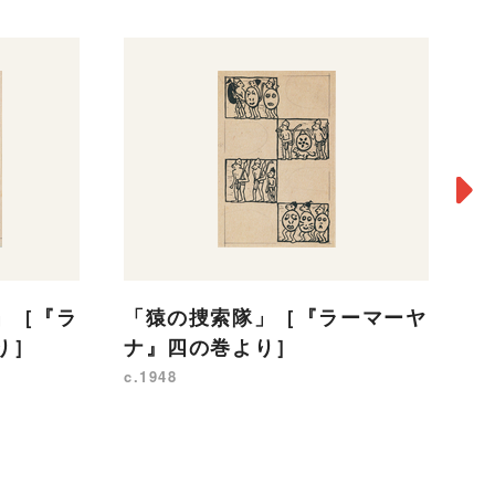
」［『ラ
「猿の捜索隊」［『ラーマーヤ
レ
り］
ナ』四の巻より］
19
c.1948