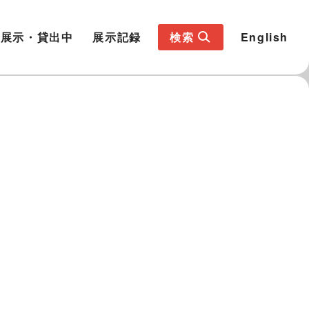
展示・貸出中
展示記録
検索
English