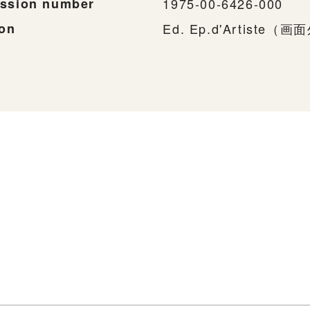
ssion number
1975-00-6426-000
ion
Ed. Ep.d'Artiste（