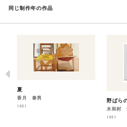
同じ制作年の作品
夏
香月 泰男
野ばら
1951
木和村 
1951