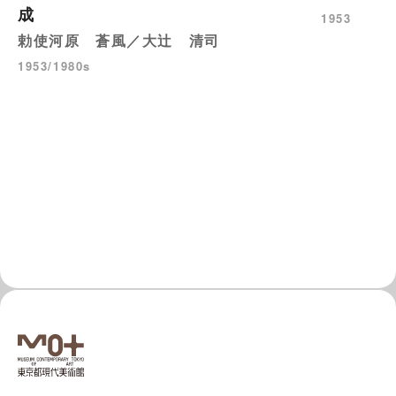
成
1953
勅使河原 蒼風／大辻 清司
1953/1980s