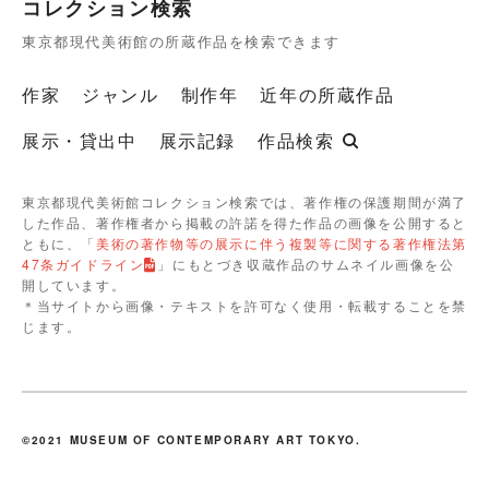
コレクション検索
東京都現代美術館の所蔵作品を検索できます
作家
ジャンル
制作年
近年の所蔵作品
展示・貸出中
展示記録
作品検索
東京都現代美術館コレクション検索では、著作権の保護期間が満了
した作品、著作権者から掲載の許諾を得た作品の画像を公開すると
ともに、「
美術の著作物等の展示に伴う複製等に関する著作権法第
47条ガイドライン
」にもとづき収蔵作品のサムネイル画像を公
開しています。
＊当サイトから画像・テキストを許可なく使用・転載することを禁
じます。
©2021 MUSEUM OF CONTEMPORARY ART TOKYO.