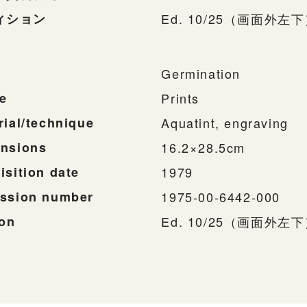
ィション
Ed. 10/25（画面外左
Germination
e
Prints
rial/technique
Aquatint, engraving
nsions
16.2×28.5cm
isition date
1979
ssion number
1975-00-6442-000
ion
Ed. 10/25（画面外左