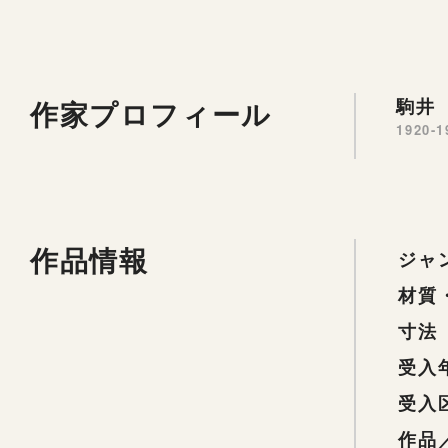
作家プロフィール
駒井 
1920-1
作品情報
ジャ
材質
寸法
受入
受入
作品