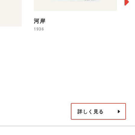
河岸
1936
2
小
冠
よ
19
詳しく見る