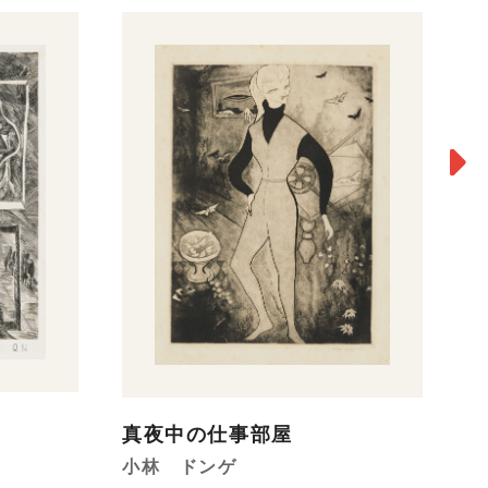
［
］
真夜中の仕事部屋
福
小林 ドンゲ
19