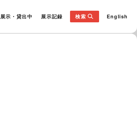
展示・貸出中
展示記録
検索
English