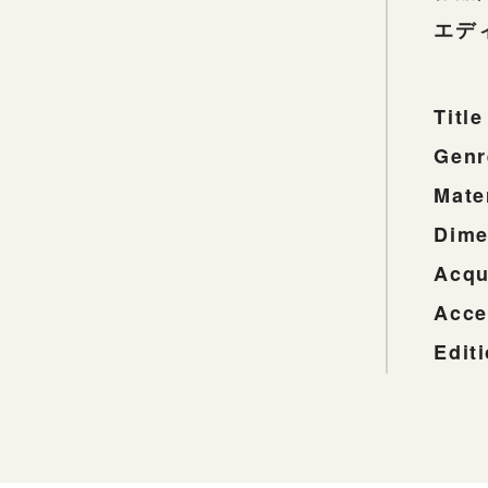
エデ
Title
Genr
Mate
Dime
Acqu
Acce
Edit