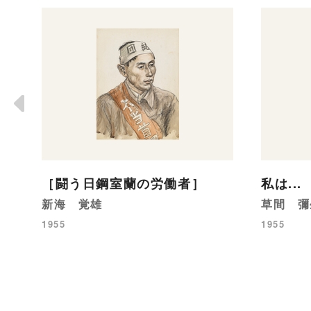
［闘う日鋼室蘭の労働者］
私は...
新海 覚雄
草間 彌
1955
1955