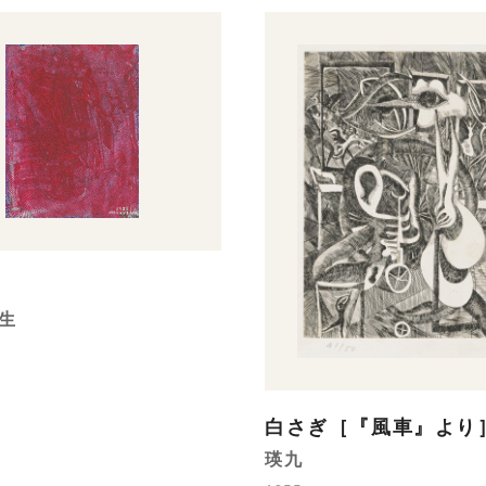
生
白さぎ［『風車』より
瑛九