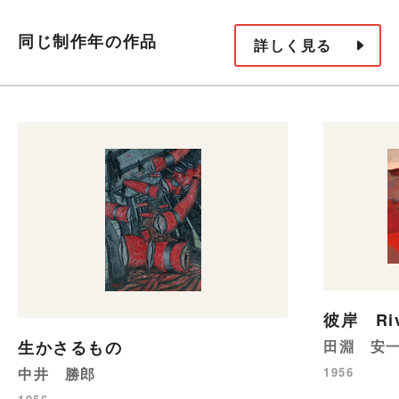
同じ制作年の作品
詳しく見る
彼岸 Riva
生かさるもの
田淵 安
中井 勝郎
1956