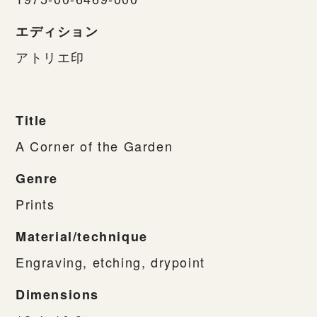
エディション
アトリエ印
Title
A Corner of the Garden
Genre
Prints
Material/technique
Engraving, etching, drypoint
Dimensions