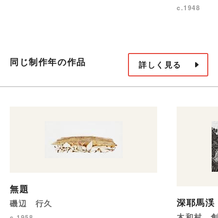
c.1948
同じ制作年の作品
詳しく見る
無題
深耶馬渓
磯辺 行久
木和村 
c.1958