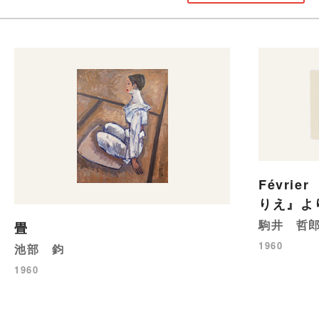
Févri
りえ』よ
駒井 哲
畳
1960
池部 鈞
1960