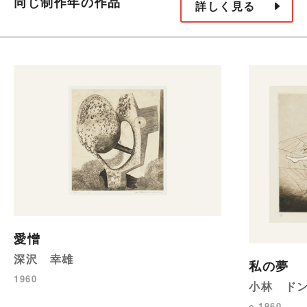
同じ制作年の作品
詳しく見る
愛憎
深沢 幸雄
私の夢
1960
小林 ド
c.1960