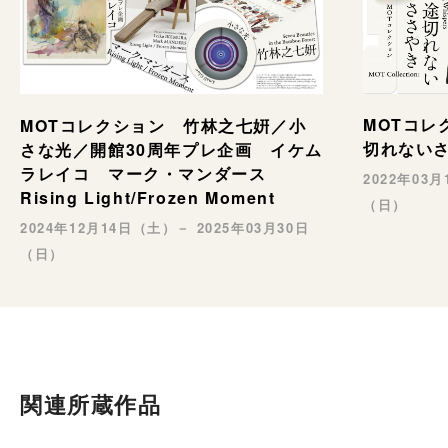
MOTコレ
MOTコレクション 竹林之七姸／小
切れない
さな光／開館30周年プレ企画 イケム
ラレイコ マーク・マンダース
2022年03
Rising Light/Frozen Moment
（日）
2024年12月14日（土）－ 2025年03月30日
（日）
関連所蔵作品