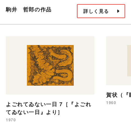
駒井 哲郎の作品
詳しく見る
賀状（『
1960
よごれてゐない一日 7［『よごれ
てゐない一日』より］
1970