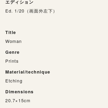
エディション
Ed. 1/20（画面外左下）
Title
Woman
Genre
Prints
Material/technique
Etching
Dimensions
20.7×15cm