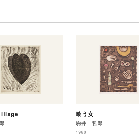
llage
喰う女
郎
駒井 哲郎
1960