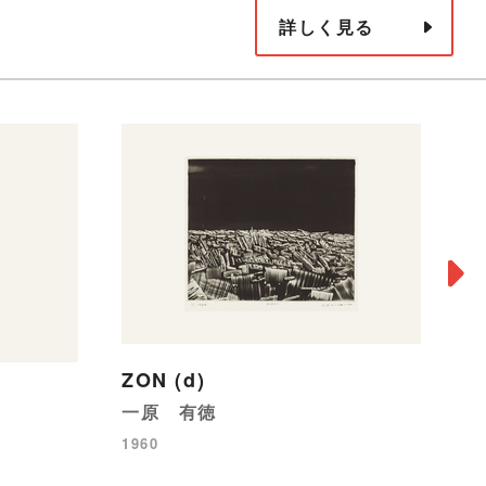
詳しく見る
S
一
1
ZON (d)
一原 有徳
1960