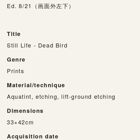
Ed. 8/21（画面外左下）
Title
Still Life - Dead Bird
Genre
Prints
Material/technique
Aquatint, etching, lift-ground etching
Dimensions
33×42cm
Acquisition date