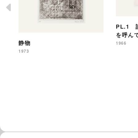
PL.1
を呼ん
静物
1966
1973