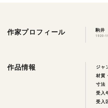
作家プロフィール
駒井 
1920-1
作品情報
ジャ
材質
寸法
受入
受入