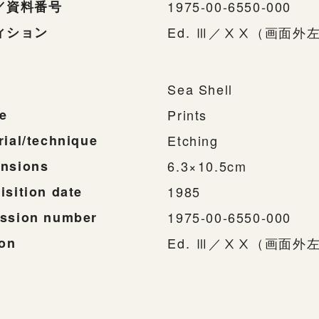
／資料番号
1975-00-6550-000
ィション
Ed. Ⅲ／ⅩⅩ（画面外
Sea Shell
e
Prints
rial/technique
Etching
nsions
6.3×10.5cm
isition date
1985
ssion number
1975-00-6550-000
ion
Ed. Ⅲ／ⅩⅩ（画面外