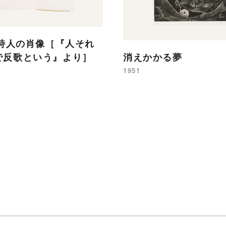
 詩人の肖像［『人それ
で反歌という』より］
消えかかる夢
1951