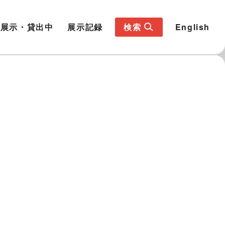
展示・貸出中
展示記録
検索
English