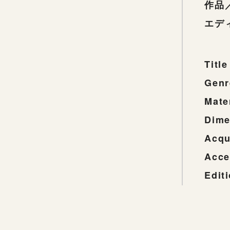
作品
エデ
Title
Genr
Mate
Dime
Acqu
Acce
Edit