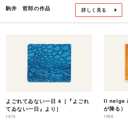
駒井 哲郎の作品
詳しく見る
Il neig
よごれてゐない一日 4［『よごれ
が降る）
てゐない一日』より］
1966
1970