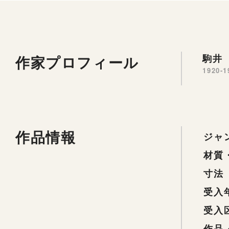
作家プロフィール
駒井 
1920-1
作品情報
ジャ
材質
寸法
受入
受入
作品