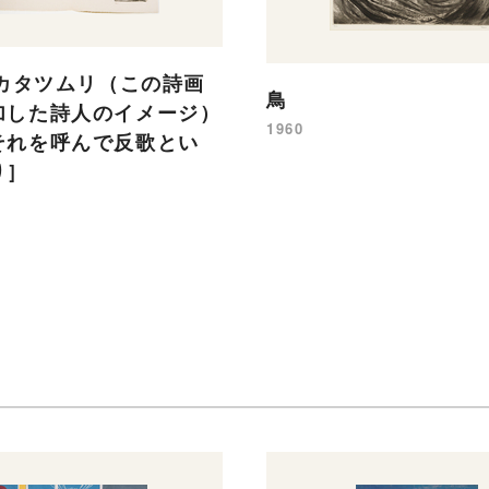
 カタツムリ（この詩画
鳥
加した詩人のイメージ）
1960
それを呼んで反歌とい
り］