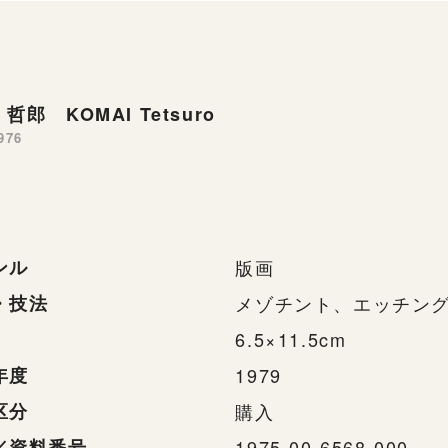
哲郎 KOMAI Tetsuro
976
ンル
版画
・技法
メゾチント、エッチン
6.5×11.5cm
年度
1979
区分
購入
／資料番号
1975-00-6568-000