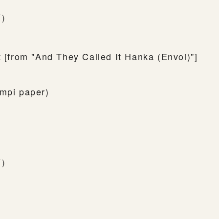
下）
t [from "And They Called It Hanka (Envoi)"]
ampi paper)
下）