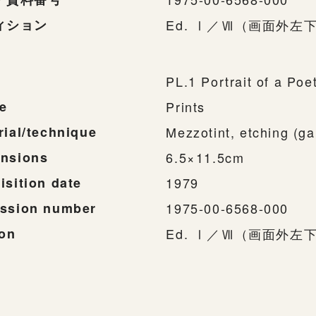
ィション
Ed. Ⅰ／Ⅶ（画面外左
PL.1 Portrait of a Poe
e
Prints
rial/technique
Mezzotint, etching (g
nsions
6.5×11.5cm
isition date
1979
ssion number
1975-00-6568-000
ion
Ed. Ⅰ／Ⅶ（画面外左