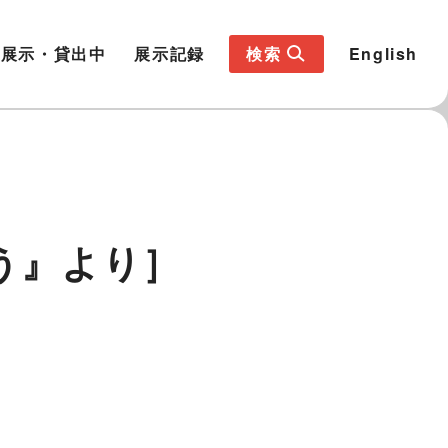
展示・貸出中
展示記録
検索
English
う』より］