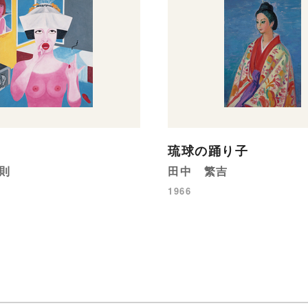
琉球の踊り子
則
田中 繁吉
1966