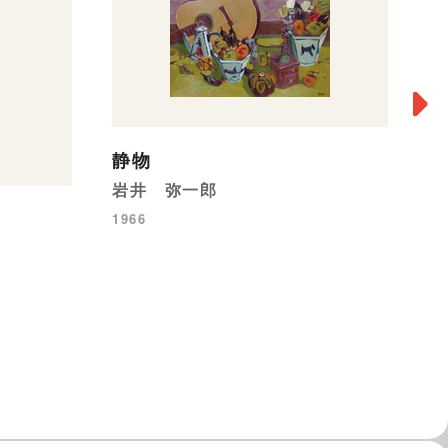
静物
寒
岩井 弥一郎
木
1966
19