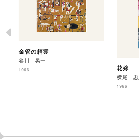
金管の精霊
谷川 晃一
花嫁
1966
横尾 忠
1966