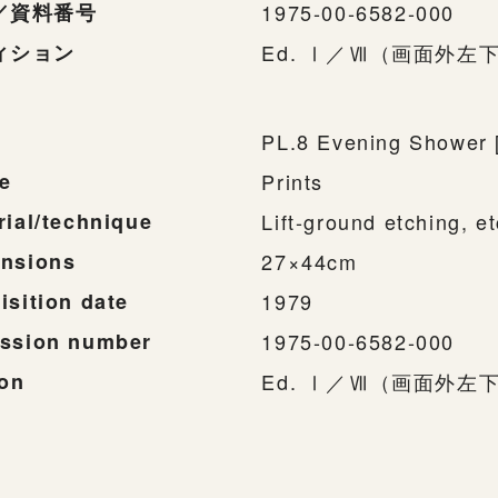
／資料番号
1975-00-6582-000
ィション
Ed. Ⅰ／Ⅶ（画面外左
PL.8 Evening Shower [
e
Prints
rial/technique
Lift-ground etching, e
nsions
27×44cm
isition date
1979
ssion number
1975-00-6582-000
ion
Ed. Ⅰ／Ⅶ（画面外左