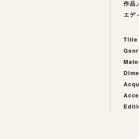
作品
エデ
Title
Genr
Mate
Dime
Acqu
Acce
Edit