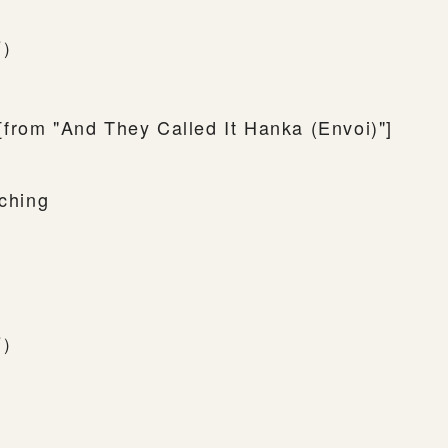
下）
from "And They Called It Hanka (Envoi)"]
tching
下）