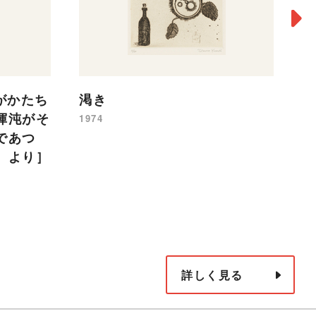
がかたち
渇き
一
渾沌がそ
1974
19
であつ
』より］
詳しく見る