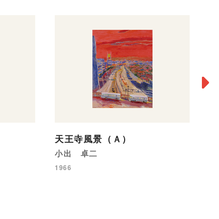
天王寺風景（Ａ）
か
小出 卓二
鈴
1966
c.