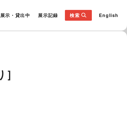
展示・貸出中
展示記録
検索
English
り］