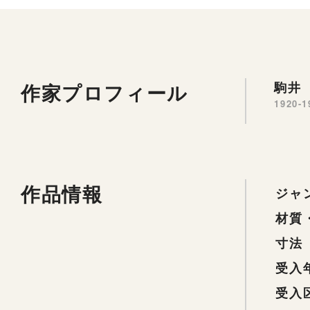
作家プロフィール
駒井 
1920-1
作品情報
ジャ
材質
寸法
受入
受入