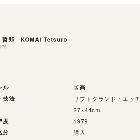
哲郎 KOMAI Tetsuro
976
ンル
版画
・技法
リフトグランド・エッ
27×44cm
年度
1979
区分
購入