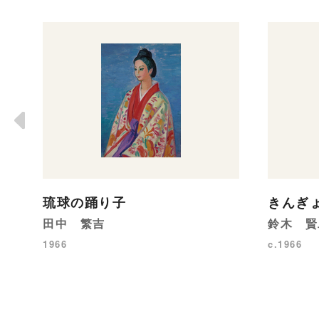
琉球の踊り子
きんぎ
田中 繁吉
鈴木 賢
1966
c.1966