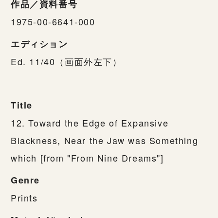
作品／資料番号
1975-00-6641-000
エディション
Ed. 11/40（画面外左下）
Title
12. Toward the Edge of Expansive
Blackness, Near the Jaw was Something
which [from "From Nine Dreams"]
Genre
Prints