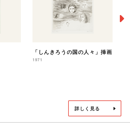
「しんきろうの国の人々」挿画
フ
（
1971
19
詳しく見る