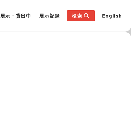
展示・貸出中
展示記録
検索
English