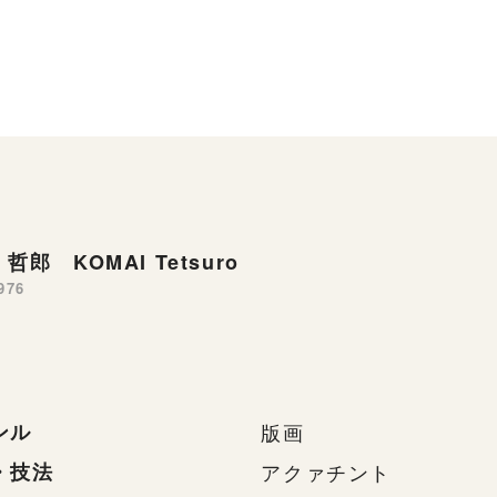
哲郎 KOMAI Tetsuro
976
ンル
版画
・技法
アクァチント