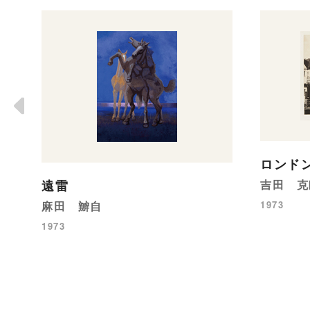
ロンドン 
遠雷
吉田 克
麻田 辧自
1973
1973