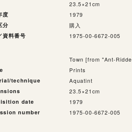
23.5×21cm
年度
1979
区分
購入
／資料番号
1975-00-6672-005
Town [from "Ant-Ridde
e
Prints
rial/technique
Aquatint
nsions
23.5×21cm
isition date
1979
ssion number
1975-00-6672-005