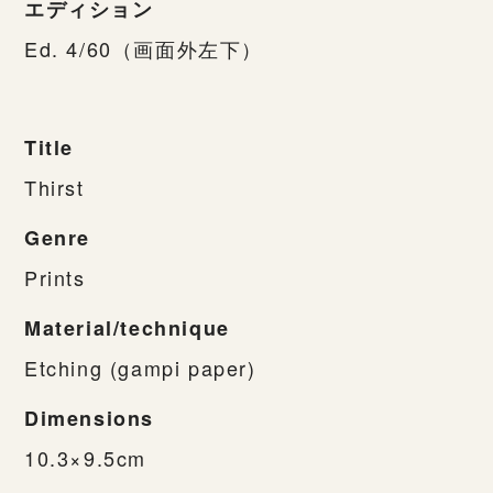
エディション
Ed. 4/60（画面外左下）
Title
Thirst
Genre
Prints
Material/technique
Etching (gampi paper)
Dimensions
10.3×9.5cm