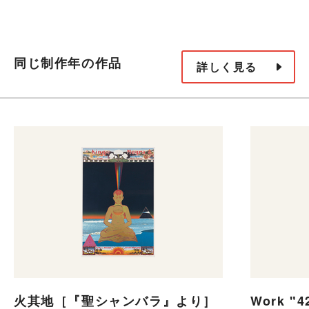
同じ制作年の作品
詳しく見る
火其地［『聖シャンバラ』より］
Work "4