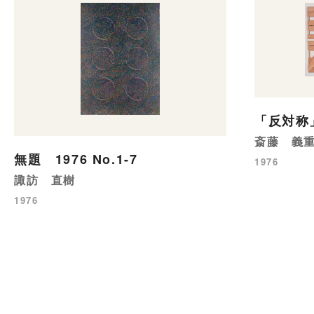
「反対称」対
斎藤 義
無題 1976 No.1-7
1976
諏訪 直樹
1976