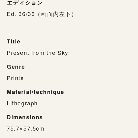
エディション
Ed. 36/36（画面内左下）
Title
Present from the Sky
Genre
Prints
Material/technique
Lithograph
Dimensions
75.7×57.5cm