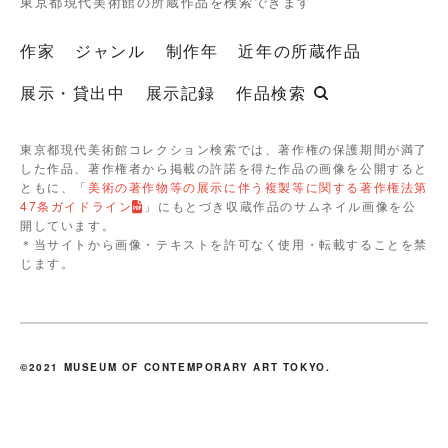
東京都現代美術館の所蔵作品を検索できます
作家
ジャンル
制作年
近年の所蔵作品
展示・貸出中
展示記録
作品検索
東京都現代美術館コレクション検索では、著作権の保護期間が満了
した作品、著作権者から掲載の許諾を得た作品の画像を公開すると
ともに、「
美術の著作物等の展示に伴う複製等に関する著作権法第
47条ガイドライン
」にもとづき収蔵作品のサムネイル画像を公
開しています。
＊当サイトから画像・テキストを許可なく使用・転載することを禁
じます。
©2021 MUSEUM OF CONTEMPORARY ART TOKYO.