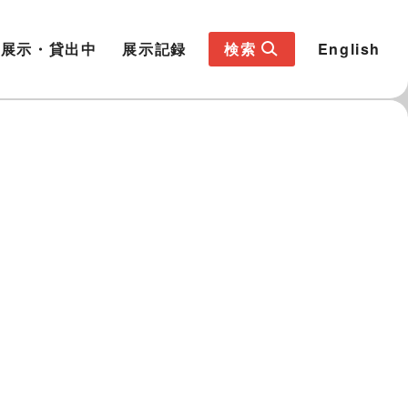
展示・貸出中
展示記録
検索
English