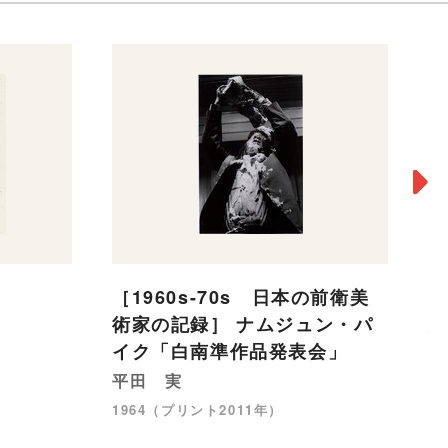
［1960s-70s 日本の前衛美
二
術家の記録］ ナムジュン・パ
村
イク「白南準作品発表会」
19
平田 実
1964（プリント2011年）