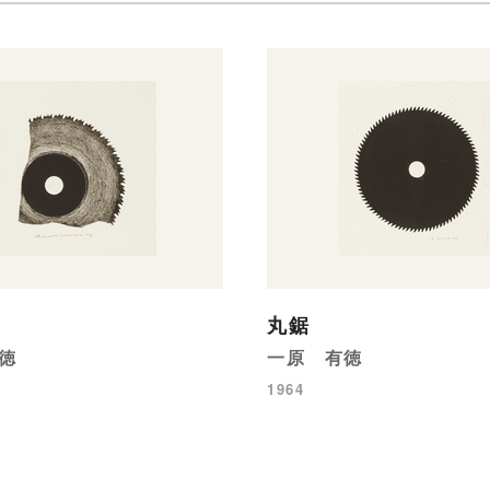
丸鋸
徳
一原 有徳
1964