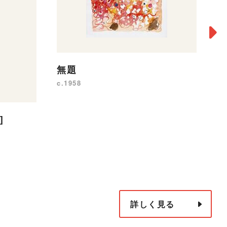
無題
c.1958
カ
c.
]
詳しく見る