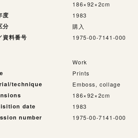
186×92×2cm
年度
1983
区分
購入
／資料番号
1975-00-7141-000
Work
e
Prints
rial/technique
Emboss, collage
nsions
186×92×2cm
isition date
1983
ssion number
1975-00-7141-000