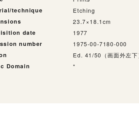
rial/technique
Etching
nsions
23.7×18.1cm
isition date
1977
ssion number
1975-00-7180-000
ion
Ed. 41/50（画面外左
ic Domain
*