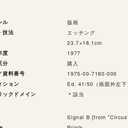
ンル
版画
・技法
エッチング
23.7×18.1cm
年度
1977
区分
購入
／資料番号
1975-00-7180-000
ィション
Ed. 41/50（画面外左
リックドメイン
＊該当
Signal B [from "Circus
e
Prints