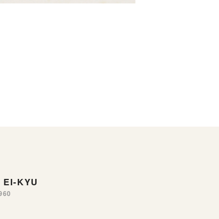
EI-KYU
960