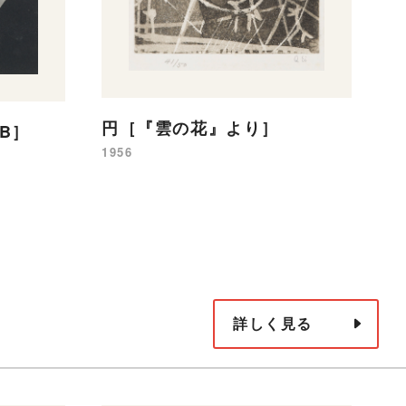
円［『雲の花』より］
動
B］
1956
19
詳しく見る