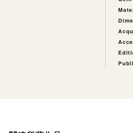
Mate
Dime
Acqu
Acce
Edit
Publ