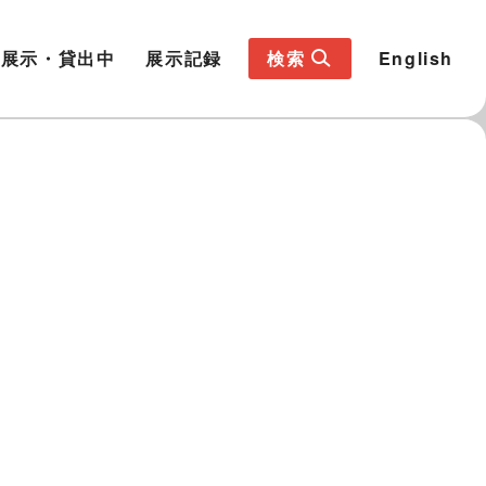
展示・貸出中
展示記録
検索
English