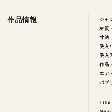
作品情報
ジャ
材質
寸法
受入
受入
作品
エデ
パブ
Title
Genr