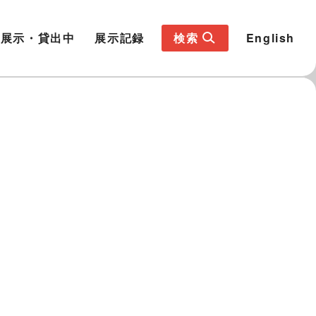
展示・貸出中
展示記録
検索
English