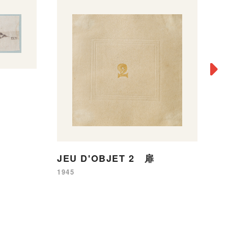
JEU D'OBJET 2 扉
J
1945
19