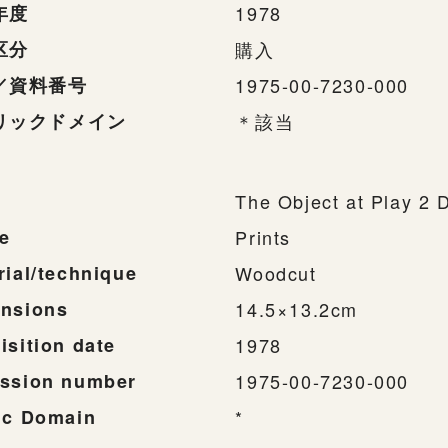
年度
1978
区分
購入
／資料番号
1975-00-7230-000
リックドメイン
＊該当
The Object at Play 2 
e
Prints
rial/technique
Woodcut
nsions
14.5×13.2cm
isition date
1978
ssion number
1975-00-7230-000
ic Domain
*