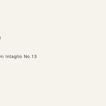
下）
n Intaglio No.13