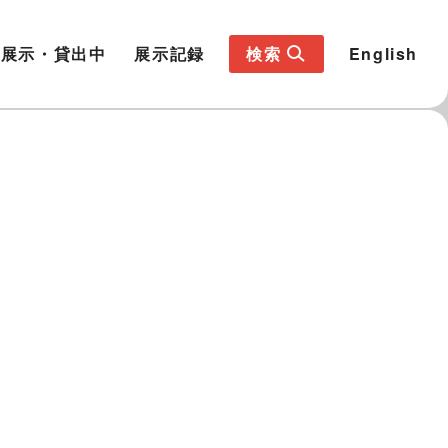
展示・貸出中
展示記録
検索
English