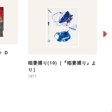
 D
稲妻捕り(10)［『稲妻捕り』よ
稲
り］
り
1977
19