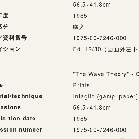
56.5×41.8cm
年度
1985
区分
購入
／資料番号
1975-00-7246-000
ィション
Ed. 12/30（画面外左
"The Wave Theory" - O
e
Prints
rial/technique
Intaglio (gampi paper)
nsions
56.5×41.8cm
isition date
1985
ssion number
1975-00-7246-000