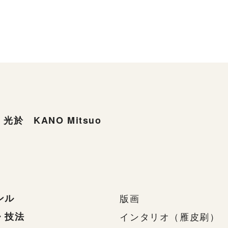
光於 KANO Mitsuo
ンル
版画
・技法
インタリオ（雁皮刷）