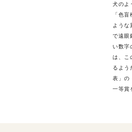
犬のよ
「色盲
ような
で遠眼
い数字
は、こ
るよう
表」の
一等賞