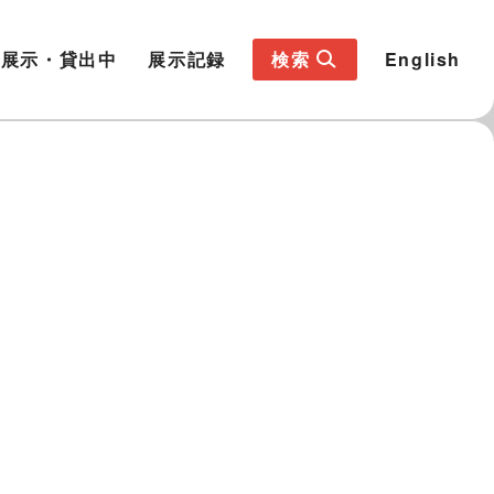
展示・貸出中
展示記録
検索
English