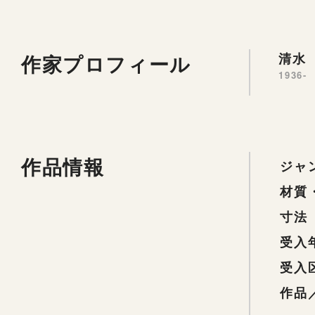
作家プロフィール
清水 
1936-
作品情報
ジャ
材質
寸法
受入
受入
作品