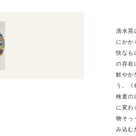
清水晃
にかか
快なも
の存在
鮮やか
う。《
検査の
に変わ
物そっ
み込む