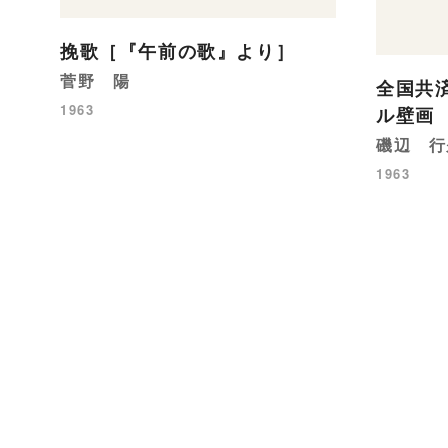
挽歌［『午前の歌』より］
菅野 陽
全国共
1963
ル壁画
磯辺 行
1963