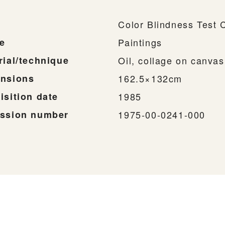
Color Blindness Test 
e
Paintings
rial/technique
Oil, collage on canvas
nsions
162.5×132cm
isition date
1985
ssion number
1975-00-0241-000